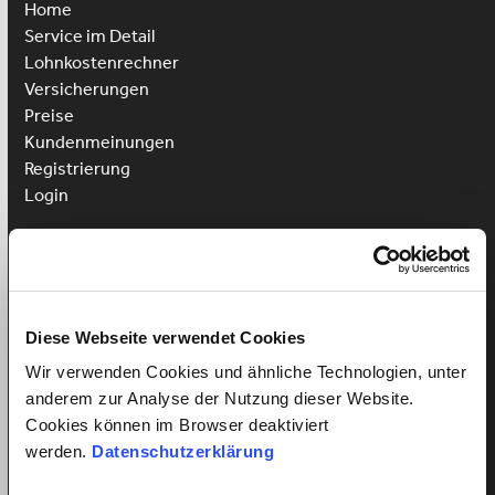
Home
Service im Detail
Lohnkostenrechner
Versicherungen
Preise
Kundenmeinungen
Registrierung
Login
Putzhilfe anstellen
Kinderbetreuung anstellen
Pflegehilfe anstellen
Diese Webseite verwendet Cookies
Vorteile für Arbeitnehmer
Arbeitnehmer Registrierung
Wir verwenden Cookies und ähnliche Technologien, unter
Arbeitnehmer Login
anderem zur Analyse der Nutzung dieser Website.
Sprachkurs gewinnen
Cookies können im Browser deaktiviert
werden.
Datenschutzerklärung