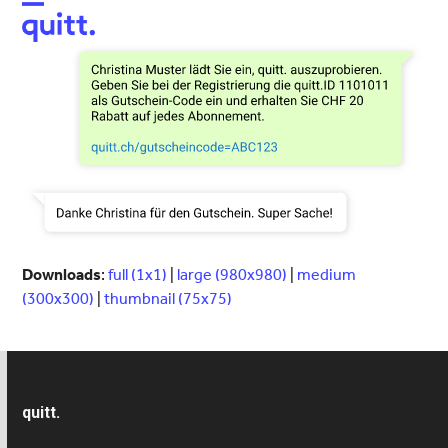
Open
Close
mobile
mobile
menu
menu
Downloads
:
full (1x1)
|
large (980x980)
|
medium
(300x300)
|
thumbnail (75x75)
quitt.