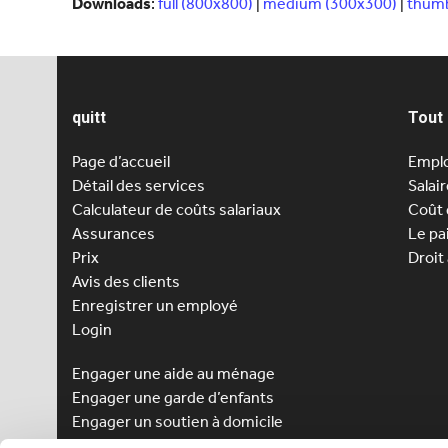
Downloads
:
full (800x800)
|
medium (300x300)
|
thumb
quitt
Tout 
Page d’accueil
Emplo
Détail des services
Salai
Calculateur de coûts salariaux
Coût 
Assurances
Le pa
Prix
Droit
Avis des clients
Enregistrer un employé
Login
Engager une aide au ménage
Engager une
garde d’enfants
Engager un soutien à domicile