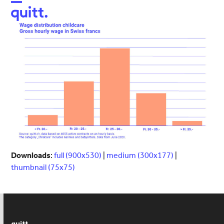
Open
Close
mobile
mobile
menu
menu
Downloads
:
full (900x530)
|
medium (300x177)
|
thumbnail (75x75)