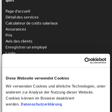
quitt
Page d’accueil
Détail des services
Calculateur de coûts salariaux
Assurances
Prix
Avis des clients
Enregistrer un employé
Login
Engager une aide au ménage
Engager une
garde d’enfants
Engager un soutien à domicile
Diese Webseite verwendet Cookies
Wir verwenden Cookies und ähnliche Technologien, unter
Avantages pour les employés
anderem zur Analyse der Nutzung dieser Website.
Enregistrement des employés
Cookies können im Browser deaktiviert
Login pour employé
werden.
Datenschutzerklärung
Gagnez un cours de langue