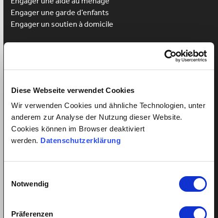
Engager une aide au ménage
Engager une
garde d’enfants
Engager un soutien à domicile
Avantages pour les employés
Enregistrement des employés
Login pour employé
Gagnez un cours de langue
Diese Webseite verwendet Cookies
Wir verwenden Cookies und ähnliche Technologien, unter
anderem zur Analyse der Nutzung dieser Website.
Cookies können im Browser deaktiviert
Tout sur les relations de travail
werden.
Datenschutzerklärung
Employé de maison salaire minimum?
Salaire équitable pour employée de maison
Einwilligungsauswahl
Coût d’une nounou à plein temps?
Notwendig
Le paiement du salaire malgré la maladie?
Droit aux vacances – aide domestique?
Präferenzen