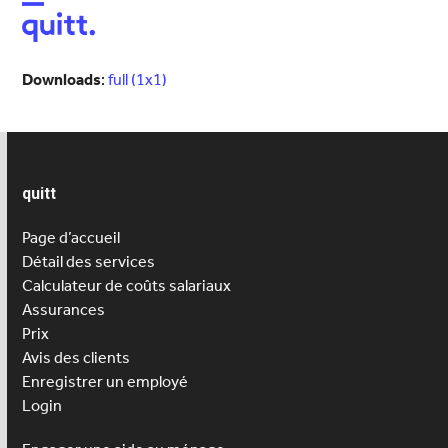
Open
Close
mobile
mobile
menu
menu
Downloads
:
full (1x1)
quitt
Page d’accueil
Détail des services
Calculateur de coûts salariaux
Assurances
Prix
Avis des clients
Enregistrer un employé
Login