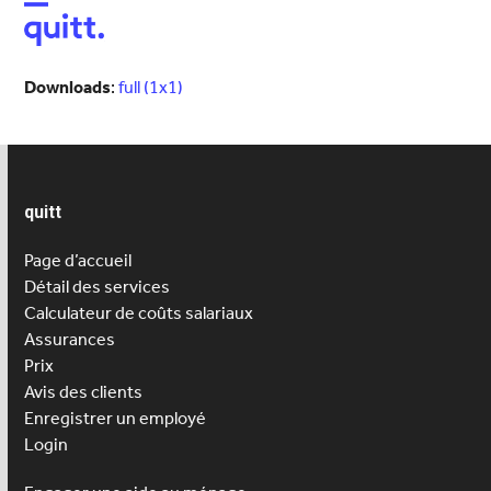
Open
Close
mobile
mobile
menu
menu
Downloads
:
full (1x1)
quitt
Page d’accueil
Détail des services
Calculateur de coûts salariaux
Assurances
Prix
Avis des clients
Enregistrer un employé
Login