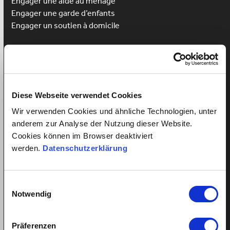
Engager une aide au ménage
Engager une
garde d’enfants
Engager un soutien à domicile
Avantages pour les employés
Enregistrement des employés
Login pour employé
Gagnez un cours de langue
Diese Webseite verwendet Cookies
Wir verwenden Cookies und ähnliche Technologien, unter
anderem zur Analyse der Nutzung dieser Website.
Cookies können im Browser deaktiviert
Tout sur les relations de travail
werden.
Datenschutzerklärung
Employé de maison salaire minimum?
Salaire équitable pour employée de maison
Einwilligungsauswahl
Coût d’une nounou à plein temps?
Notwendig
Le paiement du salaire malgré la maladie?
Droit aux vacances – aide domestique?
Präferenzen