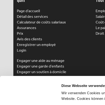
quitt
Tout 
Page d’accueil
Emplo
Détail des services
Salai
Calculateur de coûts salariaux
Coût 
Assurances
Le pa
Prix
Droit
Avis des clients
Enregistrer un employé
Login
Engager une aide au ménage
Engager une
garde d’enfants
Engager un soutien à domicile
Avantages pour les employés
Diese Webseite verwende
Enregistrement des employés
Wir verwenden Cookies und
Login pour employé
Website. Cookies können 
Gagnez un cours de langue