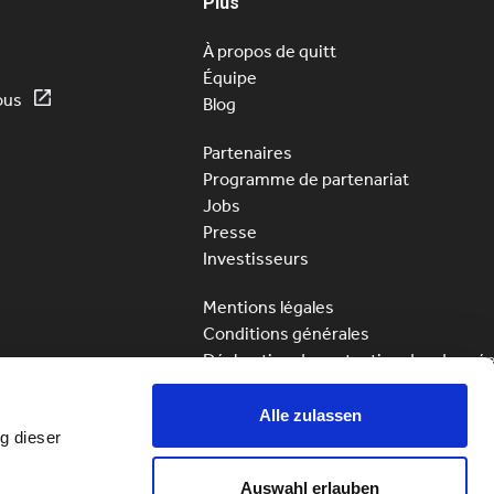
Plus
À propos de quitt
Équipe
ous
Blog
Partenaires
Programme de partenariat
Jobs
Presse
Investisseurs
Mentions légales
Conditions générales
Déclaration de protection des donné
quitt Allemagne
Alle zulassen
quinn UK
g dieser
quitt Business
Auswahl erlauben