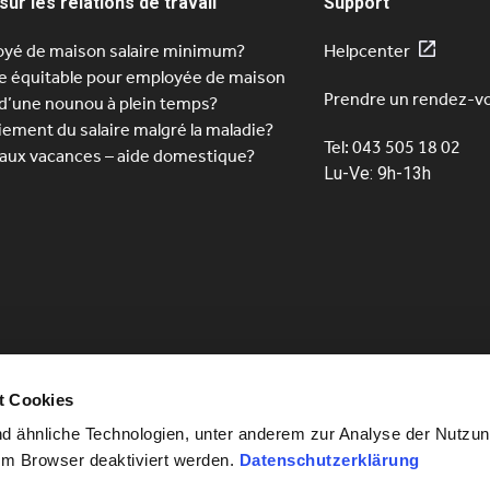
sur les relations de travail
Support
yé de maison salaire minimum?
Helpcenter
re équitable pour employée de maison
Prendre un rendez-v
d’une nounou à plein temps?
iement du salaire malgré la maladie?
Tel: 043 505 18 02
 aux vacances – aide domestique?
Lu-Ve: 9h-13h
t Cookies
 ähnliche Technologien, unter anderem zur Analyse der Nutzun
im Browser deaktiviert werden.
Datenschutzerklärung