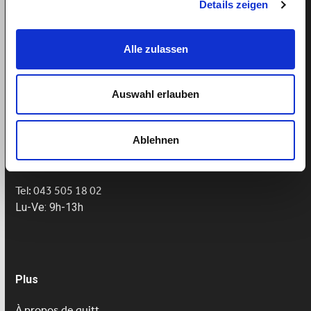
Details zeigen
Le paiement du salaire malgré la maladie?
Droit aux vacances – aide domestique?
Alle zulassen
Auswahl erlauben
Support
Helpcenter
Ablehnen
Prendre un rendez-vous
Tel: 043 505 18 02
Lu-Ve: 9h-13h
Plus
À propos de quitt