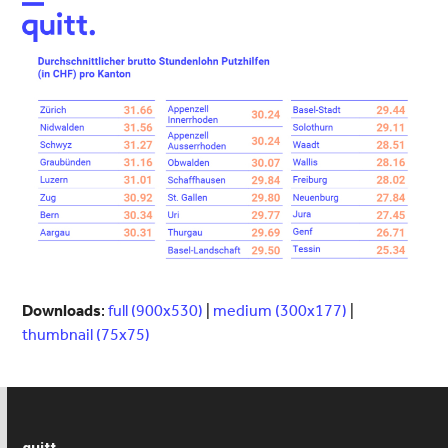
Open
Close
mobile
mobile
menu
menu
Downloads
:
full (900x530)
|
medium (300x177)
|
thumbnail (75x75)