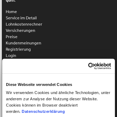
quitt.
Home
Service im Detail
Lohnkostenrechner
Versicherungen
Preise
Kundenmeinungen
Registrierung
Login
Putzhilfe anstellen
Kinderbetreuung anstellen
Pflegehilfe anstellen
Diese Webseite verwendet Cookies
Vorteile für Arbeitnehmer
Wir verwenden Cookies und ähnliche Technologien, unter
Arbeitnehmer Registrierung
anderem zur Analyse der Nutzung dieser Website.
Arbeitnehmer Login
Cookies können im Browser deaktiviert
Sprachkurs gewinnen
werden.
Datenschutzerklärung