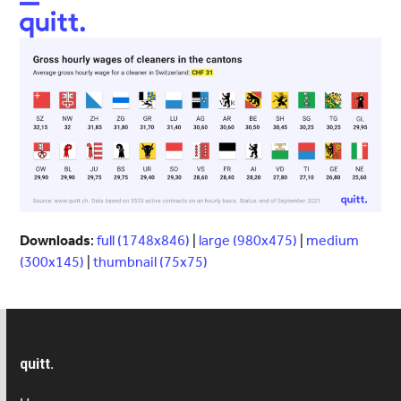
Open
Close
mobile
mobile
menu
menu
Downloads
:
full (1748x846)
|
large (980x475)
|
medium
(300x145)
|
thumbnail (75x75)
quitt.