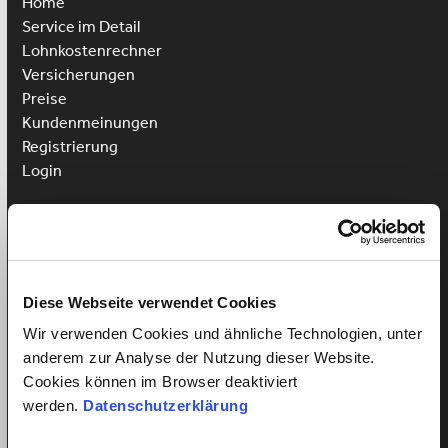
Home
Service im Detail
Lohnkostenrechner
Versicherungen
Preise
Kundenmeinungen
Registrierung
Login
Putzhilfe anstellen
Kinderbetreuung anstellen
Pflegehilfe anstellen
Diese Webseite verwendet Cookies
Vorteile für Arbeitnehmer
Arbeitnehmer Registrierung
Wir verwenden Cookies und ähnliche Technologien, unter
Arbeitnehmer Login
anderem zur Analyse der Nutzung dieser Website.
Sprachkurs gewinnen
Cookies können im Browser deaktiviert
werden.
Datenschutzerklärung