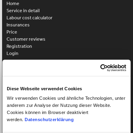
Home
Service in detail
Labour cost calculator
Insurances
Price
Customer reviews
Registration
Login
Hire cleaner
Hire childcare
Hire caregiver
Diese Webseite verwendet Cookies
Advantages for employees
Wir verwenden Cookies und ähnliche Technologien, unter
Employee registration
anderem zur Analyse der Nutzung dieser Website.
Employee login
Cookies können im Browser deaktiviert
Win a Language Course
werden.
Datenschutzerklärung