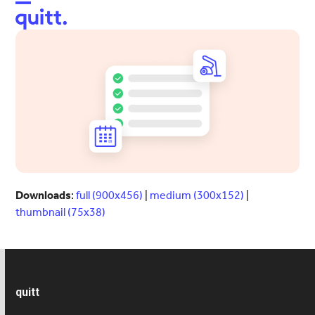
Open
Close
mobile
mobile
menu
menu
Downloads
:
full (900x456)
|
medium (300x152)
|
thumbnail (75x38)
quitt