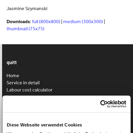
Jasmine Szymanski
Downloads
:
full (800x800)
|
medium (300x300)
|
thumbnail (75x75)
quitt
Home
Service in detail
Labour cost calculator
Insurances
Price
Customer reviews
Registration
Diese Webseite verwendet Cookies
Login