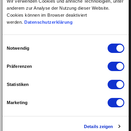
Wir verwenden Cookies und ähnliche Technologien, unter
Hire cleaner
anderem zur Analyse der Nutzung dieser Website.
Hire childcare
Cookies können im Browser deaktiviert
Hire caregiver
werden.
Datenschutzerklärung
Advantages for employees
Employee registration
Einwilligungsauswahl
Employee login
Notwendig
Win a Language Course
Präferenzen
Statistiken
All about employment relationships
Minimum wage for domestic help
Marketing
Fair salary for cleaner
Fair salary for nanny
Salary payment in case of sickness
Entiteld holiday for domestic help
Details zeigen