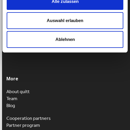
Alle zulassen
Support
Helpcenter
Auswahl erlauben
Book appointment
Ablehnen
Tel: 043 505 18 02
Mon-Fri: 9am-1pm
More
About quitt
Team
Blog
Cooperation partners
Partner program