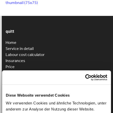
thumbnail (75x75)
quitt
Home
Service in detail
Labour cost calculator
Insurances
Price
Customer reviews
Registration
Login
Diese Webseite verwendet Cookies
Hire cleaner
Hire childcare
Wir verwenden Cookies und ähnliche Technologien, unter
Hire caregiver
anderem zur Analyse der Nutzung dieser Website.