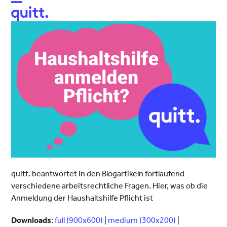
Open
Close
mobile
mobile
menu
menu
quitt. beantwortet in den Blogartikeln fortlaufend
verschiedene arbeitsrechtliche Fragen. Hier, was ob die
Anmeldung der Haushaltshilfe Pflicht ist
Downloads
:
full (900x600)
|
medium (300x200)
|