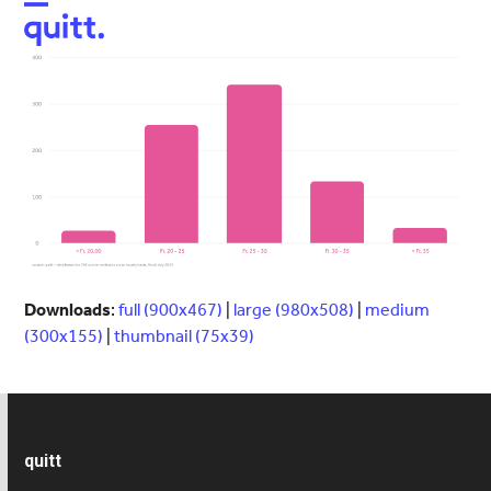
Open
Close
mobile
mobile
menu
menu
Downloads
:
full (900x467)
|
large (980x508)
|
medium
(300x155)
|
thumbnail (75x39)
quitt