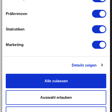
Fair salary for cleaner
Fair salary for nanny
Präferenzen
Salary payment in case of sickness
Entiteld holiday for domestic help
Statistiken
Marketing
Support
Helpcenter
Details zeigen
Book appointment
Alle zulassen
Tel: 043 505 18 02
Mon-Fri: 9am-1pm
Auswahl erlauben