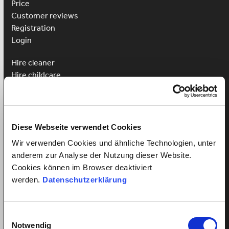
Price
Customer reviews
Registration
Login
Hire cleaner
Hire childcare
Hire caregiver
Advantages for employees
Employee registration
Diese Webseite verwendet Cookies
Employee login
Wir verwenden Cookies und ähnliche Technologien, unter
Win a Language Course
anderem zur Analyse der Nutzung dieser Website.
Cookies können im Browser deaktiviert
werden.
Datenschutzerklärung
All about employment relationships
Einwilligungsauswahl
Minimum wage for domestic help
Notwendig