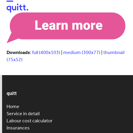
Open
Close
mobile
mobile
menu
menu
Downloads
:
full (400x103)
|
medium (300x77)
|
thumbnail
(75x52)
quitt
Home
Service in detail
Labour cost calculator
Insurances