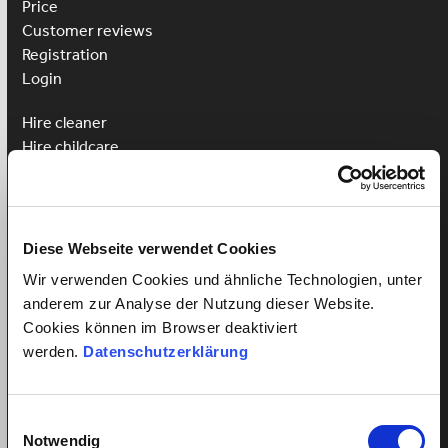
Price
Customer reviews
Registration
Login
Hire cleaner
Hire childcare
Hire caregiver
Advantages for employees
Employee registration
Diese Webseite verwendet Cookies
Employee login
Wir verwenden Cookies und ähnliche Technologien, unter
Win a Language Course
anderem zur Analyse der Nutzung dieser Website.
Cookies können im Browser deaktiviert
werden.
Datenschutzerklärung
All about employment relationships
Einwilligungsauswahl
Minimum wage for domestic help
Notwendig