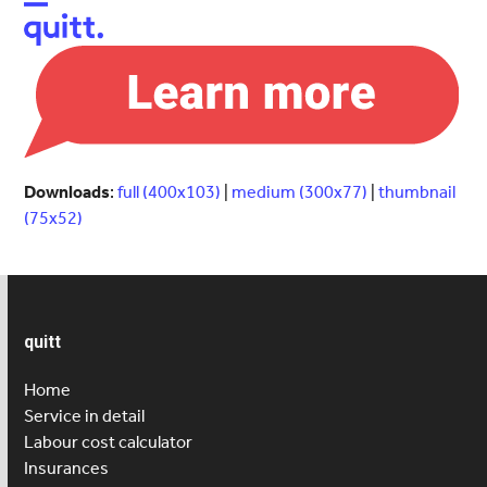
Open
Close
mobile
mobile
menu
menu
Downloads
:
full (400x103)
|
medium (300x77)
|
thumbnail
(75x52)
quitt
Home
Service in detail
Labour cost calculator
Insurances