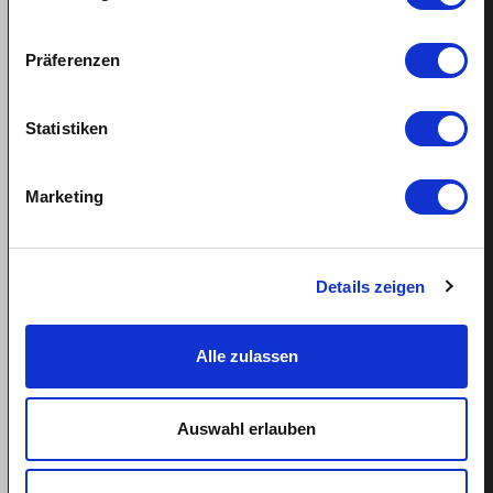
Fair salary for cleaner
Fair salary for nanny
Präferenzen
Salary payment in case of sickness
Entiteld holiday for domestic help
Statistiken
Marketing
Support
Helpcenter
Details zeigen
Book appointment
Alle zulassen
Tel: 043 505 18 02
Mon-Fri: 9am-1pm
Auswahl erlauben