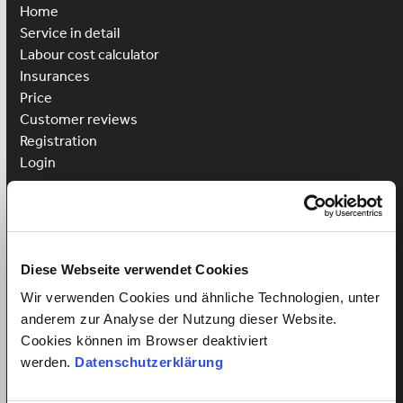
Home
Service in detail
Labour cost calculator
Insurances
Price
Customer reviews
Registration
Login
Hire cleaner
Hire childcare
Hire caregiver
Diese Webseite verwendet Cookies
Advantages for employees
Wir verwenden Cookies und ähnliche Technologien, unter
Employee registration
anderem zur Analyse der Nutzung dieser Website.
Employee login
Cookies können im Browser deaktiviert
Win a Language Course
werden.
Datenschutzerklärung