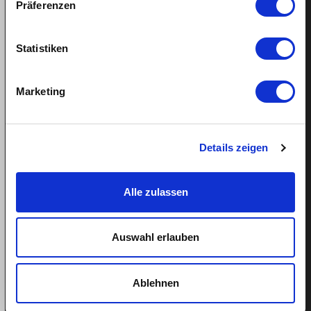
Präferenzen
Statistiken
Support
Marketing
Helpcenter
Book appointment
Details zeigen
Tel: 043 505 18 02
Mon-Fri: 9am-1pm
Alle zulassen
Auswahl erlauben
More
Ablehnen
About quitt
Team