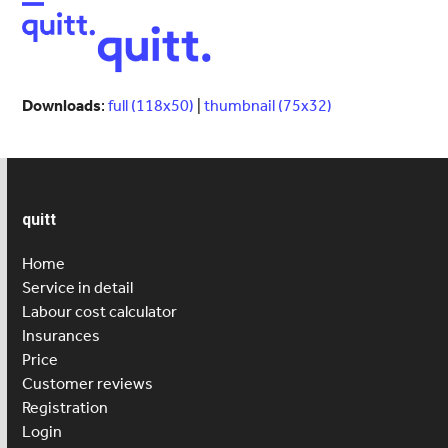
Open
Close
mobile
mobile
menu
menu
Downloads
:
full (118x50)
|
thumbnail (75x32)
quitt
Home
Service in detail
Labour cost calculator
Insurances
Price
Customer reviews
Registration
Login