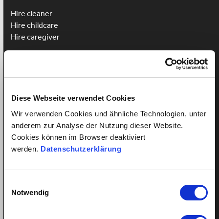
Hire cleaner
Hire childcare
Hire caregiver
Advantages for employees
Employee registration
Employee login
Win a Language Course
Diese Webseite verwendet Cookies
Wir verwenden Cookies und ähnliche Technologien, unter
anderem zur Analyse der Nutzung dieser Website.
Cookies können im Browser deaktiviert
All about employment relationships
werden.
Datenschutzerklärung
Minimum wage for domestic help
Fair salary for cleaner
Einwilligungsauswahl
Fair salary for nanny
Notwendig
Salary payment in case of sickness
Entiteld holiday for domestic help