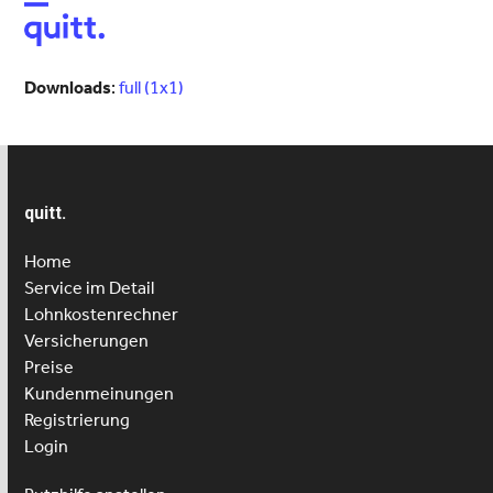
Open
Close
mobile
mobile
menu
menu
Downloads
:
full (1x1)
quitt.
Home
Service im Detail
Lohnkostenrechner
Versicherungen
Preise
Kundenmeinungen
Registrierung
Login