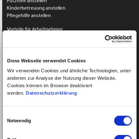
Putzhilfe anstellen
Kinderbetreuung anstellen
Pflegehilfe anstellen
Vorteile für Arbeitnehmer
Arbeitnehmer Registrierung
Arbeitnehmer Login
Sprachkurs gewinnen
Diese Webseite verwendet Cookies
Wir verwenden Cookies und ähnliche Technologien, unter
anderem zur Analyse der Nutzung dieser Website.
Alles über Arbeitsverhältnisse
Cookies können im Browser deaktiviert
werden.
Datenschutzerklärung
Mindestlohn Haushaltshilfe?
Fairer Lohn für Putzhilfen
Fairer Lohn Nanny
Einwilligungsauswahl
Notwendig
Lohnzahlung trotz Krankheit
Ferienanspruch Ihrer Haushaltshilfe