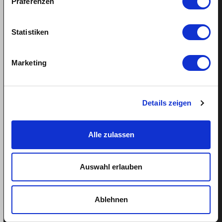
Präferenzen
Statistiken
Support
Hilfe
Marketing
Termin buchen
Tel: 043 505 18 02
Details zeigen
Mo-Fr: 9-13 Uhr
Alle zulassen
Weitere Links
Auswahl erlauben
Über quitt
Ablehnen
Team
Blog