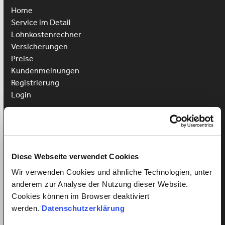
Home
Service im Detail
Lohnkostenrechner
Versicherungen
Preise
Kundenmeinungen
Registrierung
Login
Putzhilfe anstellen
Kinderbetreuung anstellen
Pflegehilfe anstellen
Diese Webseite verwendet Cookies
Vorteile für Arbeitnehmer
Wir verwenden Cookies und ähnliche Technologien, unter
Arbeitnehmer Registrierung
anderem zur Analyse der Nutzung dieser Website.
Arbeitnehmer Login
Cookies können im Browser deaktiviert
Sprachkurs gewinnen
werden.
Datenschutzerklärung