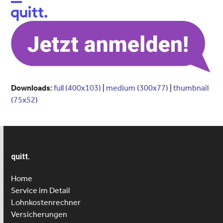
Open
Close
mobile
mobile
menu
menu
Downloads
:
full (400x103)
|
medium (300x77)
|
thumbnail
(75x52)
quitt.
Home
Service im Detail
Lohnkostenrechner
Versicherungen