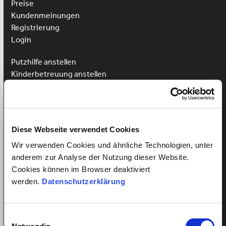
Preise
Kundenmeinungen
Registrierung
Login
Putzhilfe anstellen
Kinderbetreuung anstellen
Pflegehilfe anstellen
Vorteile für Arbeitnehmer
Arbeitnehmer Registrierung
Diese Webseite verwendet Cookies
Arbeitnehmer Login
Sprachkurs gewinnen
Wir verwenden Cookies und ähnliche Technologien, unter
anderem zur Analyse der Nutzung dieser Website.
Cookies können im Browser deaktiviert
werden.
Datenschutzerklärung
Alles über Arbeitsverhältnisse
Einwilligungsauswahl
Mindestlohn Haushaltshilfe?