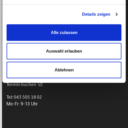
Mindestlohn Haushaltshilfe?
Fairer Lohn für Putzhilfen
Fairer Lohn Nanny
Details zeigen
Lohnzahlung trotz Krankheit
Ferienanspruch Ihrer Haushaltshilfe
Alle zulassen
Auswahl erlauben
Support
Ablehnen
Hilfe
Termin buchen
Tel: 043 505 18 02
Mo-Fr: 9-13 Uhr