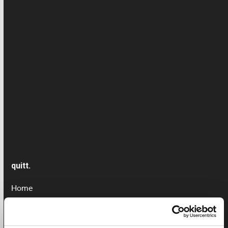
Haushaltshilfe
Kinderbetreuung
Krankheit/Unfall- Versicherung
Lohn
News
Presseartikel
Seniorenbetreuung
quitt.
Home
Service im Detail
Lohnkostenrechner
Versicherungen