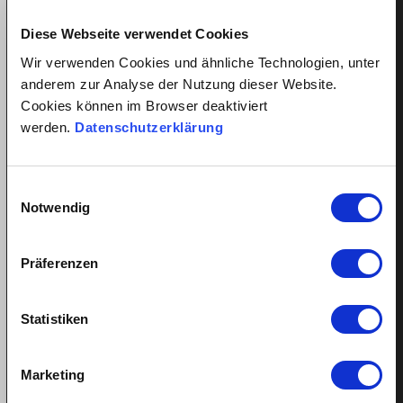
Preise
Diese Webseite verwendet Cookies
Kundenmeinungen
Registrierung
Wir verwenden Cookies und ähnliche Technologien, unter
Login
anderem zur Analyse der Nutzung dieser Website.
Cookies können im Browser deaktiviert
Putzhilfe anstellen
werden.
Datenschutzerklärung
Kinderbetreuung anstellen
Pflegehilfe anstellen
Einwilligungsauswahl
Vorteile für Arbeitnehmer
Notwendig
Arbeitnehmer Registrierung
Arbeitnehmer Login
Präferenzen
Sprachkurs gewinnen
Statistiken
Alles über Arbeitsverhältnisse
Marketing