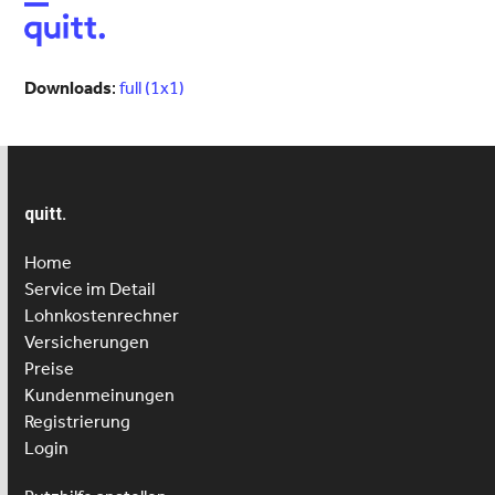
Open
Close
mobile
mobile
menu
menu
Downloads
:
full (1x1)
quitt.
Home
Service im Detail
Lohnkostenrechner
Versicherungen
Preise
Kundenmeinungen
Registrierung
Login