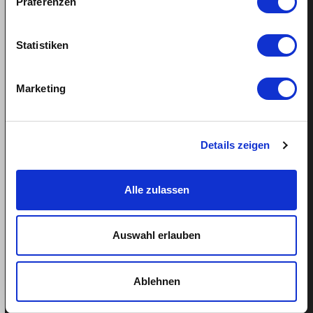
Präferenzen
Statistiken
Support
Hilfe
Marketing
Termin buchen
Tel: 043 505 18 02
Details zeigen
Mo-Fr: 9-13 Uhr
Alle zulassen
Weitere Links
Auswahl erlauben
Über quitt
Ablehnen
Team
Blog