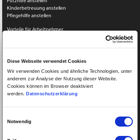
Putzhilfe anstellen
Kinderbetreuung anstellen
Pflegehilfe anstellen
Vorteile für Arbeitnehmer
Arbeitnehmer Registrierung
Arbeitnehmer Login
Sprachkurs gewinnen
Diese Webseite verwendet Cookies
Wir verwenden Cookies und ähnliche Technologien, unter
anderem zur Analyse der Nutzung dieser Website.
Alles über Arbeitsverhältnisse
Cookies können im Browser deaktiviert
werden.
Datenschutzerklärung
Mindestlohn Haushaltshilfe?
Fairer Lohn für Putzhilfen
Fairer Lohn Nanny
Einwilligungsauswahl
Notwendig
Lohnzahlung trotz Krankheit
Ferienanspruch Ihrer Haushaltshilfe