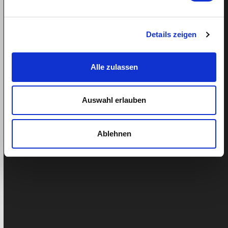
Il nostro calcolatore di stipendio: tutte le
spese per la vostra donna delle pulizie a colpo
d’occhio
Details zeigen
Con il nostro calcolatore di stipendio gratuito, puoi
calcolare lo stipendio della tua donna delle pulizie o
Alle zulassen
della tua collaboratrice…
Auswahl erlauben
Ablehnen