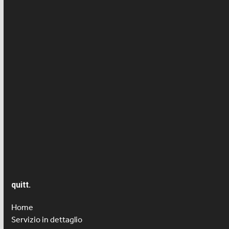
Assicurazione malattia/infortunio
Assistenza all'infanzia
AVS
Comunicati
Contratto di lavoro
Non categorizzato
Notizie
Notizie per i dipendenti
quitt.
Salario
Home
Servizio in dettaglio