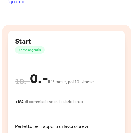
riguardo.
Start
1° mese gratis
0.-
10.-
il 1° mese, poi 10.-/mese
+8%
di commissione sul salario lordo
Perfetto per rapporti di lavoro brevi