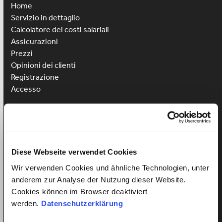
Home
Servizio in dettaglio
Calcolatore dei costi salariali
Assicurazioni
Prezzi
Opinioni dei clienti
Registrazione
Accesso
Assumere aiuto domestico
Assumere assistenza per bambini
Assumere aiuto per la cura
Diese Webseite verwendet Cookies
Vantaggi per i lavoratori
Wir verwenden Cookies und ähnliche Technologien, unter
Registrazione lavoratori
anderem zur Analyse der Nutzung dieser Website.
Accesso lavoratori
Cookies können im Browser deaktiviert
Vinci un corso di lingua
werden.
Datenschutzerklärung