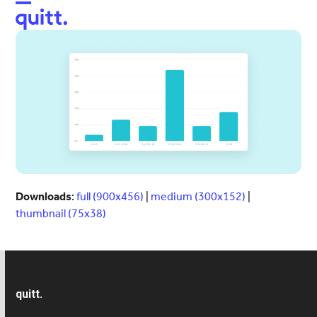
Open
Close
mobile
mobile
menu
menu
Downloads
:
full (900x456)
|
medium (300x152)
|
thumbnail (75x38)
quitt.