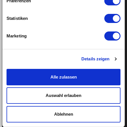
Präferenzen
Statistiken
Supporto
Aiuto
Marketing
Prenotare un appuntamento
Tel: 043 505 18 02
Details zeigen
Lu-Ve: 9h-13h
Alle zulassen
Altri link
Auswahl erlauben
Su quitt
Ablehnen
Team
Blog