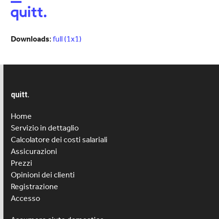
Open
Close
mobile
mobile
menu
menu
Downloads
:
full (1x1)
quitt.
Home
Servizio in dettaglio
Calcolatore dei costi salariali
Assicurazioni
Prezzi
Opinioni dei clienti
Registrazione
Accesso