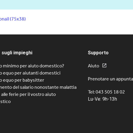
nail (75x38)
 sugli impieghi
Supporto
io minimo per aiuto domestico?
Aiuto
io equo per aiutanti domestici
Prenotare un appunt
io equo per babysitter
ento del salario nonostante malattia
Tel: 043 505 18 02
i alle ferie per il vostro aiuto
Lu-Ve: 9h-13h
stico