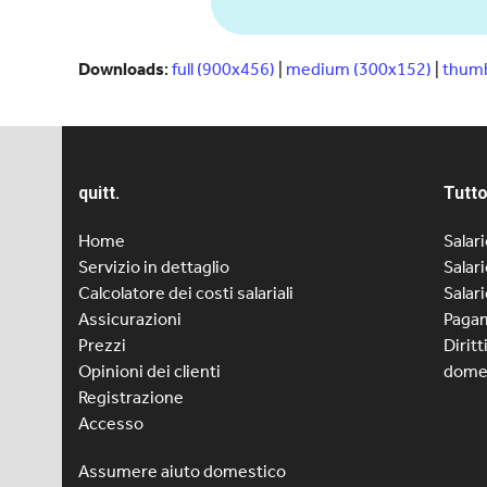
Downloads
:
full (900x456)
|
medium (300x152)
|
thumb
quitt.
Tutto
Home
Salar
Servizio in dettaglio
Salar
Calcolatore dei costi salariali
Salar
Assicurazioni
Pagam
Prezzi
Diritt
Opinioni dei clienti
dome
Registrazione
Accesso
Assumere aiuto domestico