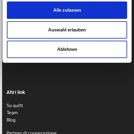
Alle zulassen
Supporto
Aiuto
Auswahl erlauben
Prenotare un appuntamento
Ablehnen
Tel: 043 505 18 02
Lu-Ve: 9h-13h
Altri link
Su quitt
Team
Blog
Partner di cooperazione