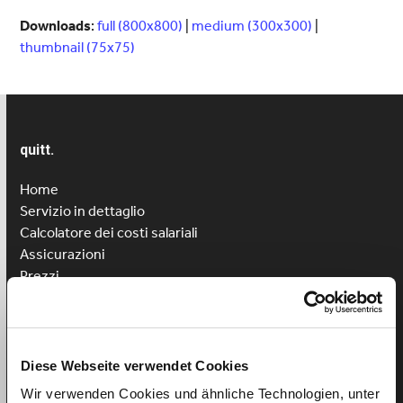
Downloads
:
full (800x800)
|
medium (300x300)
|
thumbnail (75x75)
quitt.
Home
Servizio in dettaglio
Calcolatore dei costi salariali
Assicurazioni
Prezzi
Opinioni dei clienti
Registrazione
Accesso
Diese Webseite verwendet Cookies
Assumere aiuto domestico
Wir verwenden Cookies und ähnliche Technologien, unter
Assumere assistenza per bambini