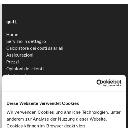
quitt.
Home
Servizio in dettaglio
Calcolatore dei costi salariali
Assicurazioni
Prezzi
Opinioni dei clienti
Registrazione
Accesso
Assumere aiuto domestico
Assumere assistenza per bambini
Diese Webseite verwendet Cookies
Assumere aiuto per la cura
Wir verwenden Cookies und ähnliche Technologien, unter
anderem zur Analyse der Nutzung dieser Website.
Vantaggi per i lavoratori
Cookies können im Browser deaktiviert