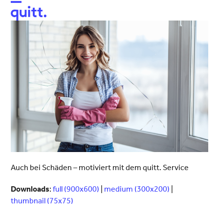
Open
Close
mobile
mobile
menu
menu
Auch bei Schäden – motiviert mit dem quitt. Service
Downloads
:
full (900x600)
|
medium (300x200)
|
thumbnail (75x75)