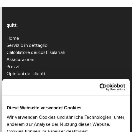
quitt.
Home
Servizio in dettaglio
Calcolatore dei costi salariali
Assicurazioni
Prezzi
Opinioni dei clienti
Registrazione
Accesso
Assumere aiuto domestico
Assumere assistenza per bambini
Diese Webseite verwendet Cookies
Assumere aiuto per la cura
Wir verwenden Cookies und ähnliche Technologien, unter
anderem zur Analyse der Nutzung dieser Website.
Vantaggi per i lavoratori
Cookies können im Browser deaktiviert