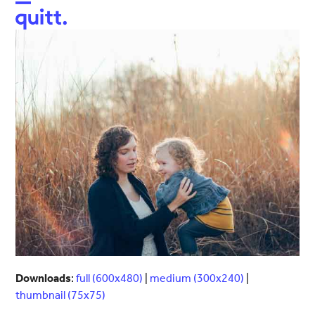
Open
Close
mobile
mobile
menu
menu
Downloads
:
full (600x480)
|
medium (300x240)
|
thumbnail (75x75)